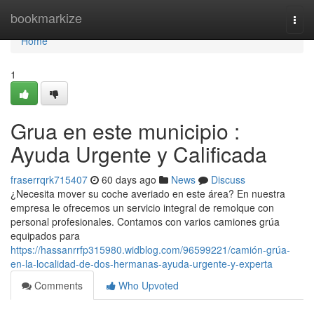
Home
bookmarkize
Togg
navi
Home
1
Grua en este municipio :
Ayuda Urgente y Calificada
fraserrqrk715407
60 days ago
News
Discuss
¿Necesita mover su coche averiado en este área? En nuestra
empresa le ofrecemos un servicio integral de remolque con
personal profesionales. Contamos con varios camiones grúa
equipados para
https://hassanrrfp315980.widblog.com/96599221/camión-grúa-
en-la-localidad-de-dos-hermanas-ayuda-urgente-y-experta
Comments
Who Upvoted