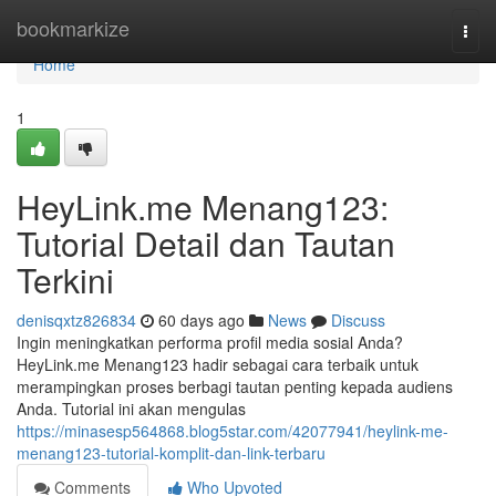
Home
bookmarkize
Togg
navi
Home
1
HeyLink.me Menang123:
Tutorial Detail dan Tautan
Terkini
denisqxtz826834
60 days ago
News
Discuss
Ingin meningkatkan performa profil media sosial Anda?
HeyLink.me Menang123 hadir sebagai cara terbaik untuk
merampingkan proses berbagi tautan penting kepada audiens
Anda. Tutorial ini akan mengulas
https://minasesp564868.blog5star.com/42077941/heylink-me-
menang123-tutorial-komplit-dan-link-terbaru
Comments
Who Upvoted