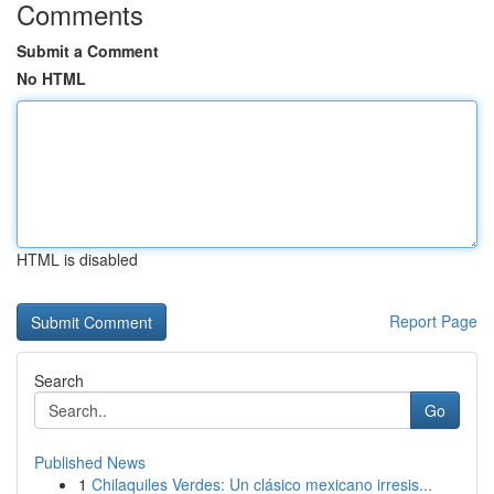
Comments
Submit a Comment
No HTML
HTML is disabled
Report Page
Search
Go
Published News
1
Chilaquiles Verdes: Un clásico mexicano irresis...