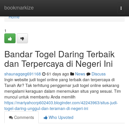
Home
bookmarkize
Togg
navi
Home
1
Bandar Togel Daring Terbaik
dan Terpercaya di Negeri Ini
shaunagqeg691168
61 days ago
News
Discuss
Ingin website judi togel online yang terbaik dan terpercaya di
Tanah Air? Tak terhitung penggemar judi togel online sekarang
mengalami keraguan dalam menemukan situs yang sesuai. Tim
muncul untuk membantu Anda memilih
https://mariyahccrp602403.bloginder.com/42243963/situs-judi-
togel-daring-unggul-dan-teraman-di-negeri-ini
Comments
Who Upvoted