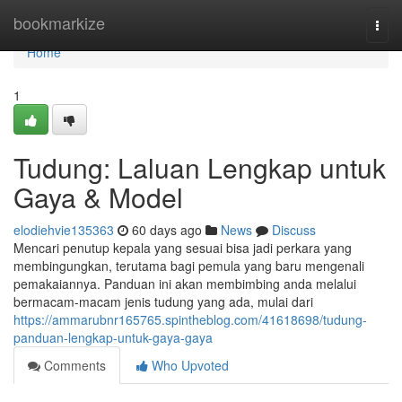
Home
bookmarkize
Togg
navi
Home
1
Tudung: Laluan Lengkap untuk
Gaya & Model
elodiehvie135363
60 days ago
News
Discuss
Mencari penutup kepala yang sesuai bisa jadi perkara yang
membingungkan, terutama bagi pemula yang baru mengenali
pemakaiannya. Panduan ini akan membimbing anda melalui
bermacam-macam jenis tudung yang ada, mulai dari
https://ammarubnr165765.spintheblog.com/41618698/tudung-
panduan-lengkap-untuk-gaya-gaya
Comments
Who Upvoted