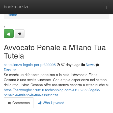
Home
bookmarkize
Togg
navi
Home
1
Avvocato Penale a Milano Tua
Tutela
consulenza-legale-per-pr699095
57 days ago
News
Discuss
Se cerchi un difensore penalista a la città, l'Avvocato Elena
Cesana è una scelta vincente. Con ampia esperienza nel campo
del diritto , l'Avv. Cesana offre assistenza esperta a cittadini che si
https://barrymgbe776810.techionblog.com/41902858/legale-
penale-a-milano-la-tua-assistenza
Comments
Who Upvoted