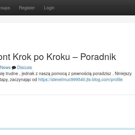
roups
Register
Login
nt Krok po Kroku – Poradnik
News
Discuss
 trudne , jednak z naszą pomocą z pewnością poradzisz . Niniejszy
etapy, zaczynając od
https://stevetmuc999540.jts-blog.com/profile