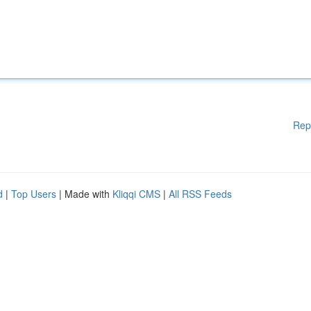
Rep
d
|
Top Users
| Made with
Kliqqi CMS
|
All RSS Feeds