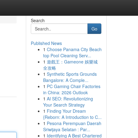
Search
Go
Published News
1
Choose Panama City Beach
top Pool Cleaning Serv...
1
遊戲王：Gameone 娛樂城
全攻略
1
Synthetic Sports Grounds
Bangalore: A Comple...
1
PC Gaming Chair Factories
in China: 2026 Outlook
1
AI SEO: Revolutionizing
Your Search Strategy
1
Finding Your Dream
{Reborn: A Introduction to C...
1
Pesona Perempuan Daerah
Sriwijaya Selatan : Par...
1
Identifying A Best Chartered