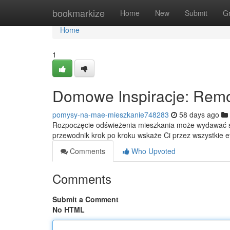
Home
bookmarkize
Home
New
Submit
G
Home
1
Domowe Inspiracje: Remo
pomysy-na-mae-mieszkanie748283
58 days ago
Rozpoczęcie odświeżenia mieszkania może wydawać się
przewodnik krok po kroku wskaże Ci przez wszystkie 
Comments
Who Upvoted
Comments
Submit a Comment
No HTML