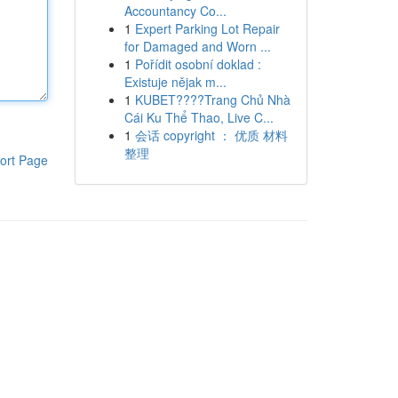
Accountancy Co...
1
Expert Parking Lot Repair
for Damaged and Worn ...
1
Pořídit osobní doklad :
Existuje nějak m...
1
KUBET????️Trang Chủ Nhà
Cái Ku Thể Thao, Live C...
1
会话 copyright ： 优质 材料
整理
ort Page