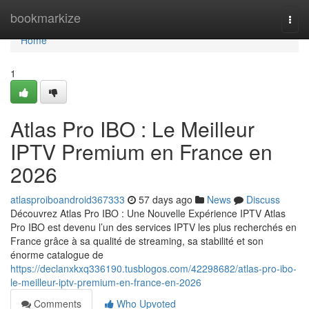
Home
bookmarkize
Togg
navi
Home
1
Atlas Pro IBO : Le Meilleur
IPTV Premium en France en
2026
atlasproiboandroid367333
57 days ago
News
Discuss
Découvrez Atlas Pro IBO : Une Nouvelle Expérience IPTV Atlas
Pro IBO est devenu l’un des services IPTV les plus recherchés en
France grâce à sa qualité de streaming, sa stabilité et son
énorme catalogue de
https://declanxkxq336190.tusblogos.com/42298682/atlas-pro-ibo-
le-meilleur-iptv-premium-en-france-en-2026
Comments
Who Upvoted