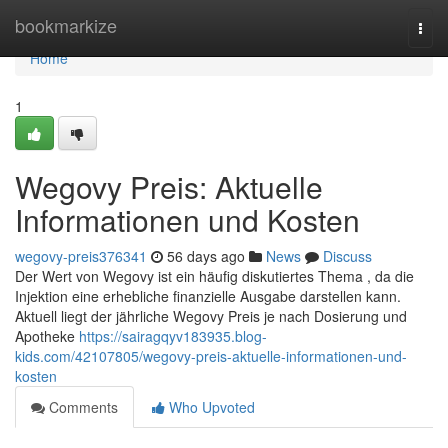
Home
bookmarkize
Togg
navi
Home
1
Wegovy Preis: Aktuelle
Informationen und Kosten
wegovy-preis376341
56 days ago
News
Discuss
Der Wert von Wegovy ist ein häufig diskutiertes Thema , da die
Injektion eine erhebliche finanzielle Ausgabe darstellen kann.
Aktuell liegt der jährliche Wegovy Preis je nach Dosierung und
Apotheke
https://sairagqyv183935.blog-
kids.com/42107805/wegovy-preis-aktuelle-informationen-und-
kosten
Comments
Who Upvoted