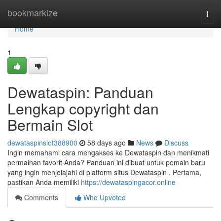
Home
bookmarkize
Togg
navi
Home
1
Dewataspin: Panduan
Lengkap copyright dan
Bermain Slot
dewataspinslot388900
58 days ago
News
Discuss
Ingin memahami cara mengakses ke Dewataspin dan menikmati
permainan favorit Anda? Panduan ini dibuat untuk pemain baru
yang ingin menjelajahi di platform situs Dewataspin . Pertama,
pastikan Anda memiliki
https://dewataspingacor.online
Comments
Who Upvoted