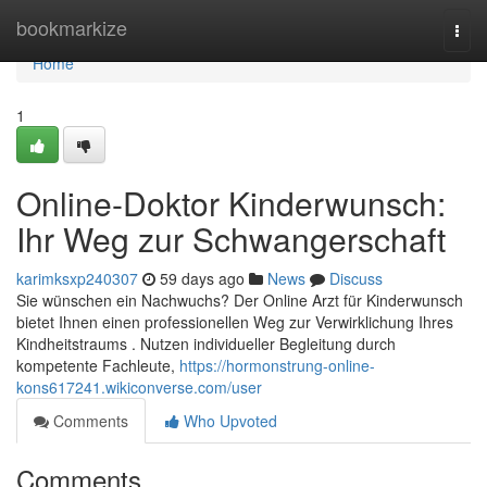
Home
bookmarkize
Togg
navi
Home
1
Online-Doktor Kinderwunsch:
Ihr Weg zur Schwangerschaft
karimksxp240307
59 days ago
News
Discuss
Sie wünschen ein Nachwuchs? Der Online Arzt für Kinderwunsch
bietet Ihnen einen professionellen Weg zur Verwirklichung Ihres
Kindheitstraums . Nutzen individueller Begleitung durch
kompetente Fachleute,
https://hormonstrung-online-
kons617241.wikiconverse.com/user
Comments
Who Upvoted
Comments