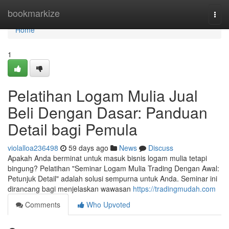
Home
bookmarkize
Togg
navi
Home
1
Pelatihan Logam Mulia Jual
Beli Dengan Dasar: Panduan
Detail bagi Pemula
violalloa236498
59 days ago
News
Discuss
Apakah Anda berminat untuk masuk bisnis logam mulia tetapi
bingung? Pelatihan "Seminar Logam Mulia Trading Dengan Awal:
Petunjuk Detail" adalah solusi sempurna untuk Anda. Seminar ini
dirancang bagi menjelaskan wawasan
https://tradingmudah.com
Comments
Who Upvoted