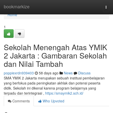
Home
bookmarkize
Togg
navi
Home
1
Sekolah Menengah Atas YMIK
2 Jakarta : Gambaran Sekolah
dan Nilai Tambah
poppiexrdn939403
58 days ago
News
Discuss
SMA YMIK 2 Jakarta merupakan sebuah institusi pembelajaran
yang berfokus pada peningkatan akhlak dan potensi peserta
didik. Sekolah ini dikenal karena program belajarnya yang
terpadu dan terintegrasi ,
https://smaymik2.sch.id/
Comments
Who Upvoted