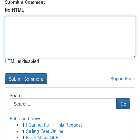
Submit a Comment
No HTML
HTML is disabled
Report Page
Search
Go
Published News
1
I Cannot Fulfill This Request
1
Selling Feet Online
1
BrightMeds GLP-1