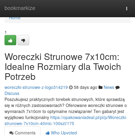
Home
bookmarkize
Togg
navi
Home
1
Woreczki Strunowe 7x10cm:
Idealne Rozmiary dla Twoich
Potrzeb
woreczki-strunowe-z-logo314219
58 days ago
News
Discuss
Poszukujesz praktycznych torebek strunowych, które sprawdzą
się w różnych zastosowaniach? Oferowane woreczki strunowe o
wymiarach 7x10cm to optymalne rozwiązanie! Ten gabaryt jest
wyjątkowo funkcjonalny
https://opakowaniadeal.pl/pl/p/Woreczki-
strunowe-7x10cm-40mic-100szt/175
Comments
Who Upvoted