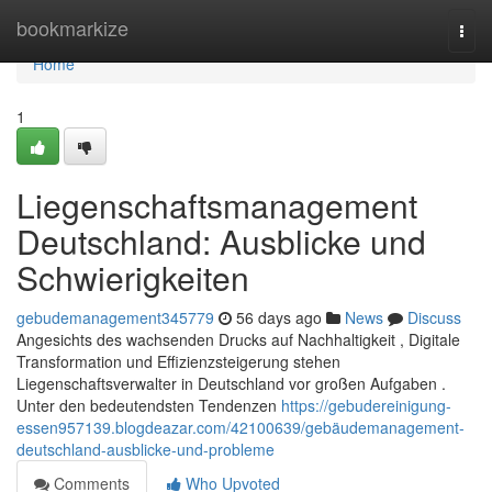
Home
bookmarkize
Togg
navi
Home
1
Liegenschaftsmanagement
Deutschland: Ausblicke und
Schwierigkeiten
gebudemanagement345779
56 days ago
News
Discuss
Angesichts des wachsenden Drucks auf Nachhaltigkeit , Digitale
Transformation und Effizienzsteigerung stehen
Liegenschaftsverwalter in Deutschland vor großen Aufgaben .
Unter den bedeutendsten Tendenzen
https://gebudereinigung-
essen957139.blogdeazar.com/42100639/gebäudemanagement-
deutschland-ausblicke-und-probleme
Comments
Who Upvoted