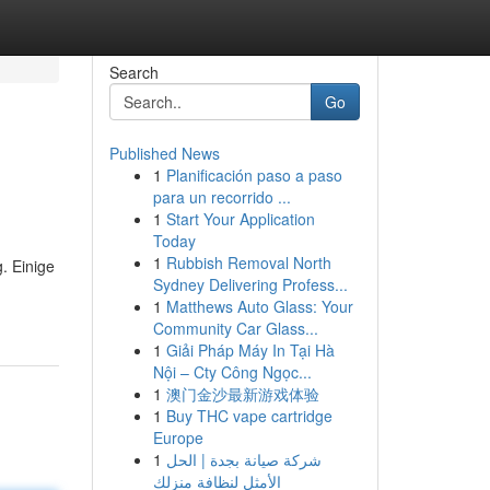
Search
Go
Published News
1
Planificación paso a paso
para un recorrido ...
1
Start Your Application
Today
1
Rubbish Removal North
. Einige
Sydney Delivering Profess...
1
Matthews Auto Glass: Your
Community Car Glass...
1
Giải Pháp Máy In Tại Hà
Nội – Cty Công Ngọc...
1
澳门金沙最新游戏体验
1
Buy THC vape cartridge
Europe
1
شركة صيانة بجدة | الحل
الأمثل لنظافة منزلك