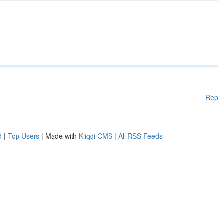
Rep
d
|
Top Users
| Made with
Kliqqi CMS
|
All RSS Feeds