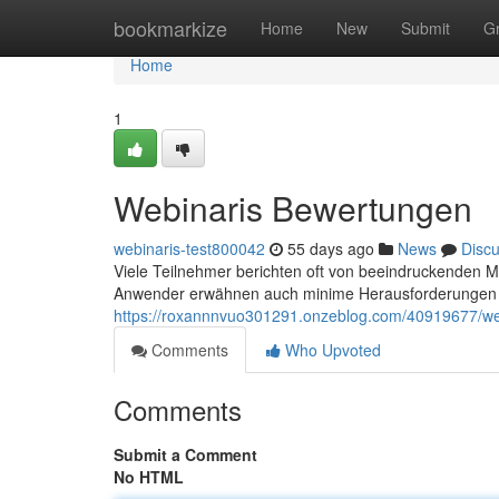
Home
bookmarkize
Home
New
Submit
G
Home
1
Webinaris Bewertungen
webinaris-test800042
55 days ago
News
Disc
Viele Teilnehmer berichten oft von beeindruckenden Me
Anwender erwähnen auch minime Herausforderungen bei
https://roxannnvuo301291.onzeblog.com/40919677/we
Comments
Who Upvoted
Comments
Submit a Comment
No HTML