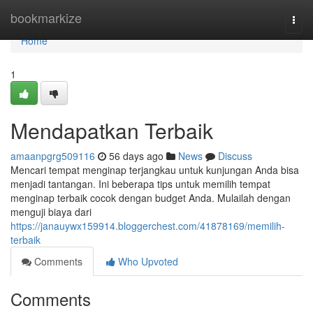
Home
bookmarkize
Togg
navi
Home
1
Mendapatkan Terbaik
amaanpgrg509116
56 days ago
News
Discuss
Mencari tempat menginap terjangkau untuk kunjungan Anda bisa
menjadi tantangan. Ini beberapa tips untuk memilih tempat
menginap terbaik cocok dengan budget Anda. Mulailah dengan
menguji biaya dari
https://janauywx159914.bloggerchest.com/41878169/memilih-
terbaik
Comments
Who Upvoted
Comments