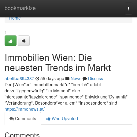
Home
bookmarkize
Togg
navi
Home
1
Immobilien Wien: Die
neuesten Trends im Markt
abeliloa694337
55 days ago
News
Discuss
Der {Wien"er" Immobilienmarkt"e" "bereich" erlebt
derzeit"gegenwärtig" "im Moment" eine
interessante"faszinierende" "spannende" Entwicklung"Dynamik"
"Veränderung". Besonders"Vor allem" "Insbesondere" sind
https://immonews.at/
Comments
Who Upvoted
Comments