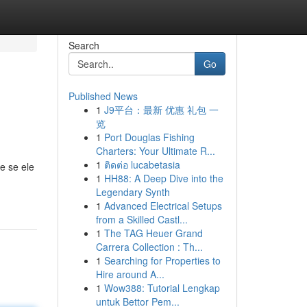
Search
Go
Published News
1
J9平台：最新 优惠 礼包 一
览
1
Port Douglas Fishing
Charters: Your Ultimate R...
1
ติดต่อ lucabetasia
e se ele
1
HH88: A Deep Dive into the
Legendary Synth
1
Advanced Electrical Setups
from a Skilled Castl...
1
The TAG Heuer Grand
Carrera Collection : Th...
1
Searching for Properties to
Hire around A...
1
Wow388: Tutorial Lengkap
untuk Bettor Pem...