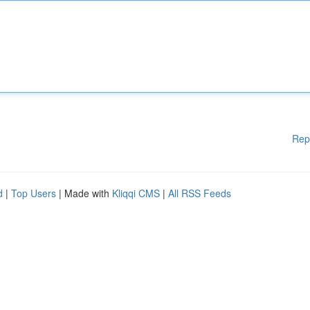
Rep
d
|
Top Users
| Made with
Kliqqi CMS
|
All RSS Feeds