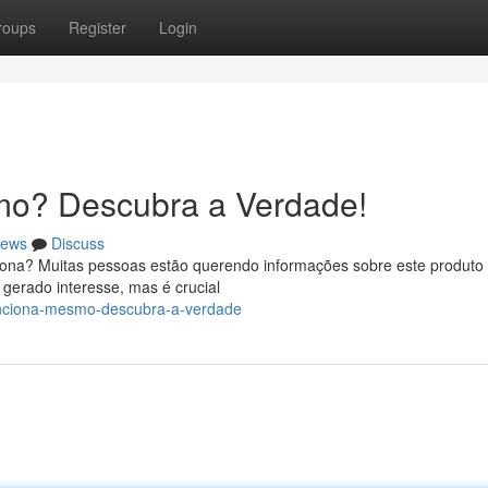
roups
Register
Login
mo? Descubra a Verdade!
ews
Discuss
iona? Muitas pessoas estão querendo informações sobre este produto 
erado interesse, mas é crucial
unciona-mesmo-descubra-a-verdade