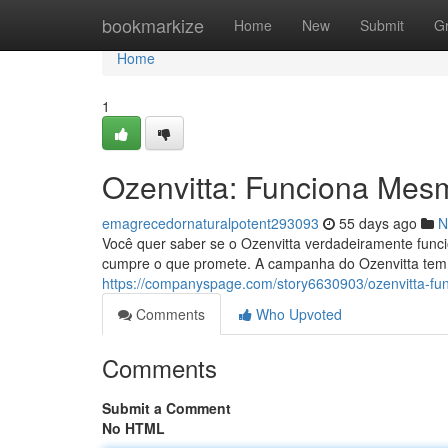
Home
bookmarkize
Home
New
Submit
G
Home
1
Ozenvitta: Funciona Mes
emagrecedornaturalpotent293093
55 days ago
N
Você quer saber se o Ozenvitta verdadeiramente func
cumpre o que promete. A campanha do Ozenvitta tem g
https://companyspage.com/story6630903/ozenvitta-f
Comments
Who Upvoted
Comments
Submit a Comment
No HTML