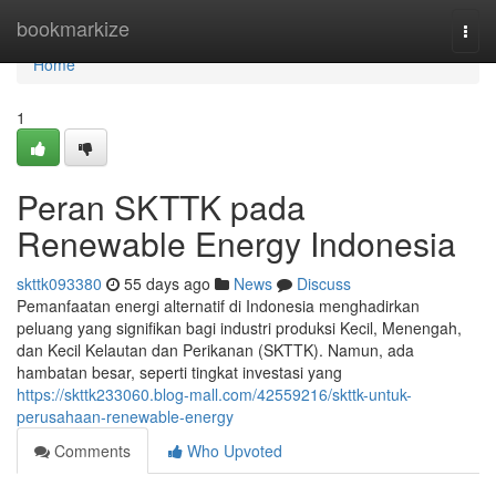
Home
bookmarkize
Togg
navi
Home
1
Peran SKTTK pada
Renewable Energy Indonesia
skttk093380
55 days ago
News
Discuss
Pemanfaatan energi alternatif di Indonesia menghadirkan
peluang yang signifikan bagi industri produksi Kecil, Menengah,
dan Kecil Kelautan dan Perikanan (SKTTK). Namun, ada
hambatan besar, seperti tingkat investasi yang
https://skttk233060.blog-mall.com/42559216/skttk-untuk-
perusahaan-renewable-energy
Comments
Who Upvoted