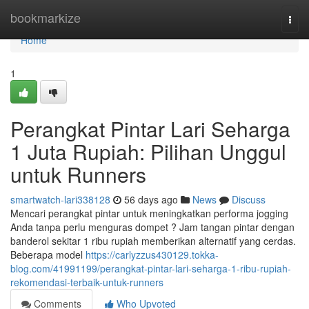
Home
bookmarkize
Togg
navi
Home
1
Perangkat Pintar Lari Seharga
1 Juta Rupiah: Pilihan Unggul
untuk Runners
smartwatch-lari338128
56 days ago
News
Discuss
Mencari perangkat pintar untuk meningkatkan performa jogging
Anda tanpa perlu menguras dompet ? Jam tangan pintar dengan
banderol sekitar 1 ribu rupiah memberikan alternatif yang cerdas.
Beberapa model
https://carlyzzus430129.tokka-
blog.com/41991199/perangkat-pintar-lari-seharga-1-ribu-rupiah-
rekomendasi-terbaik-untuk-runners
Comments
Who Upvoted