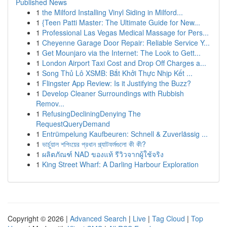
Published News
1
the Milford Installing Vinyl Siding in Milford...
1
{Teen Patti Master: The Ultimate Guide for New...
1
Professional Las Vegas Medical Massage for Pers...
1
Cheyenne Garage Door Repair: Reliable Service Y...
1
Get Mounjaro via the Internet: The Look to Gett...
1
London Airport Taxi Cost and Drop Off Charges a...
1
Song Thủ Lô XSMB: Bắt Khởi Thực Nhịp Kết ...
1
Flingster App Review: Is it Justifying the Buzz?
1
Develop Cleaner Surroundings with Rubbish
Remov...
1
RefusingDecliningDenying The
RequestQueryDemand
1
Entrümpelung Kaufbeuren: Schnell & Zuverlässig ...
1
ভার্চুয়াল শপিংয়ের প্রধান প্ল্যাটফর্মগুলো কী কী?
1
ผลิตภัณฑ์ NAD ของแท้ รีวิวจากผู้ใช้จริง
1
King Street Wharf: A Darling Harbour Exploration
Copyright © 2026 |
Advanced Search
|
Live
|
Tag Cloud
|
Top