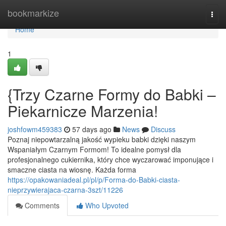
Home
bookmarkize
Togg
navi
Home
1
{Trzy Czarne Formy do Babki –
Piekarnicze Marzenia!
joshfowm459383
57 days ago
News
Discuss
Poznaj niepowtarzalną jakość wypieku babki dzięki naszym
Wspaniałym Czarnym Formom! To idealne pomysł dla
profesjonalnego cukiernika, który chce wyczarować imponujące i
smaczne ciasta na wiosnę. Każda forma
https://opakowaniadeal.pl/pl/p/Forma-do-Babki-ciasta-
nieprzywierajaca-czarna-3szt/11226
Comments
Who Upvoted