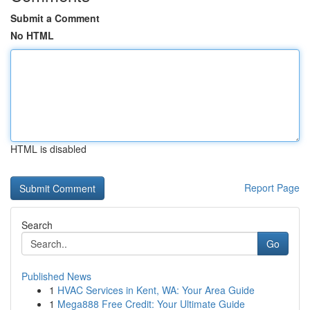
Submit a Comment
No HTML
HTML is disabled
Report Page
Search
Go
Published News
1
HVAC Services in Kent, WA: Your Area Guide
1
Mega888 Free Credit: Your Ultimate Guide