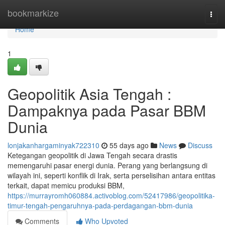
Home
bookmarkize
Togg
navi
Home
1
Geopolitik Asia Tengah :
Dampaknya pada Pasar BBM
Dunia
lonjakanhargaminyak722310
55 days ago
News
Discuss
Ketegangan geopolitik di Jawa Tengah secara drastis
memengaruhi pasar energi dunia. Perang yang berlangsung di
wilayah ini, seperti konflik di Irak, serta perselisihan antara entitas
terkait, dapat memicu produksi BBM,
https://murrayromh060884.activoblog.com/52417986/geopolitika-
timur-tengah-pengaruhnya-pada-perdagangan-bbm-dunia
Comments
Who Upvoted