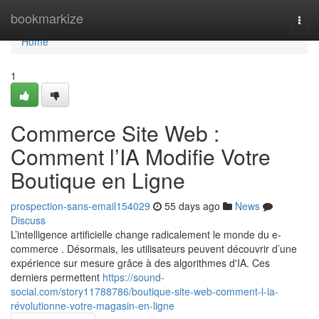
Home
bookmarkize
Togg
navi
Home
1
Commerce Site Web :
Comment l’IA Modifie Votre
Boutique en Ligne
prospection-sans-email154029
55 days ago
News
Discuss
L’intelligence artificielle change radicalement le monde du e-
commerce . Désormais, les utilisateurs peuvent découvrir d’une
expérience sur mesure grâce à des algorithmes d'IA. Ces
derniers permettent
https://sound-
social.com/story11788786/boutique-site-web-comment-l-ia-
révolutionne-votre-magasin-en-ligne