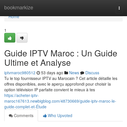
Home
bookmarkize
Togg
navi
Home
1
Guide IPTV Maroc : Un Guide
Ultime et Analyse
iptvmaroc980512
53 days ago
News
Discuss
Tu le top fournisseur IPTV au Marocain ? Cet article détaille les
offres disponibles, avec le aperçu approfondi pour choisir la
option télévision IP parfaite convient le mieux à tes
https://acheter-iptv-
maroc167613.newbigblog.com/48730669/guide-iptv-maroc-le-
guide-complet-et-Étude
Comments
Who Upvoted