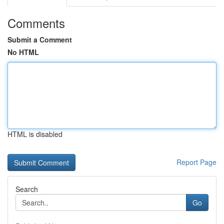
Comments
Submit a Comment
No HTML
HTML is disabled
Report Page
Search
Go