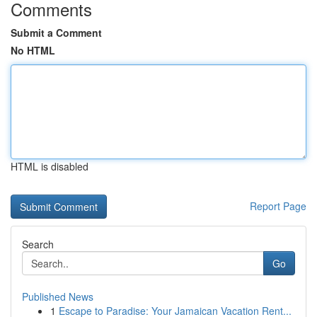
Comments
Submit a Comment
No HTML
HTML is disabled
Report Page
Search
Go
Published News
1
Escape to Paradise: Your Jamaican Vacation Rent...