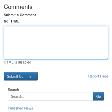
Comments
Submit a Comment
No HTML
HTML is disabled
Report Page
Search
Go
Published News