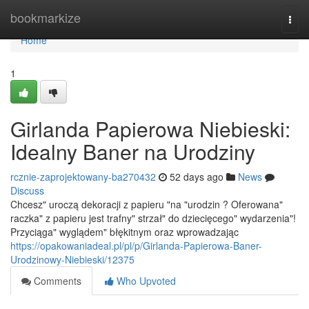
Home
bookmarkize
Togg
navi
Home
1
Girlanda Papierowa Niebieski:
Idealny Baner na Urodziny
rcznie-zaprojektowany-ba270432
52 days ago
News
Discuss
Chcesz" uroczą dekoracji z papieru "na "urodzin ? Oferowana"
raczka" z papieru jest trafny" strzał" do dziecięcego" wydarzenia"!
Przyciąga" wyglądem" błękitnym oraz wprowadzając
https://opakowaniadeal.pl/pl/p/Girlanda-Papierowa-Baner-
Urodzinowy-Niebieski/12375
Comments
Who Upvoted