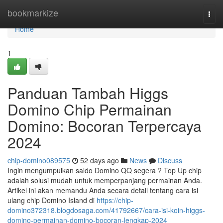
Home
bookmarkize
Togg
navi
Home
1
Panduan Tambah Higgs
Domino Chip Permainan
Domino: Bocoran Terpercaya
2024
chip-domino089575
52 days ago
News
Discuss
Ingin mengumpulkan saldo Domino QQ segera ? Top Up chip
adalah solusi mudah untuk memperpanjang permainan Anda.
Artikel ini akan memandu Anda secara detail tentang cara isi
ulang chip Domino Island di
https://chip-
domino372318.blogdosaga.com/41792667/cara-isi-koin-higgs-
domino-permainan-domino-bocoran-lengkap-2024