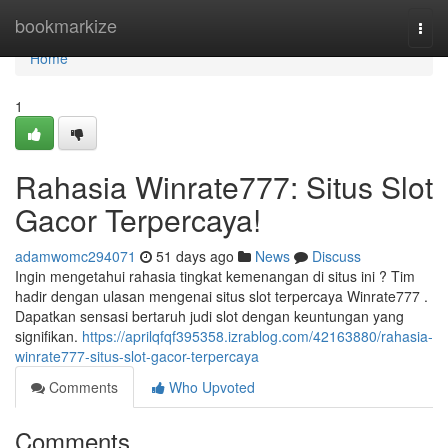
Home
bookmarkize
Togg
navi
Home
1
Rahasia Winrate777: Situs Slot
Gacor Terpercaya!
adamwomc294071
51 days ago
News
Discuss
Ingin mengetahui rahasia tingkat kemenangan di situs ini ? Tim
hadir dengan ulasan mengenai situs slot terpercaya Winrate777 .
Dapatkan sensasi bertaruh judi slot dengan keuntungan yang
signifikan.
https://aprilqfqf395358.izrablog.com/42163880/rahasia-
winrate777-situs-slot-gacor-terpercaya
Comments
Who Upvoted
Comments