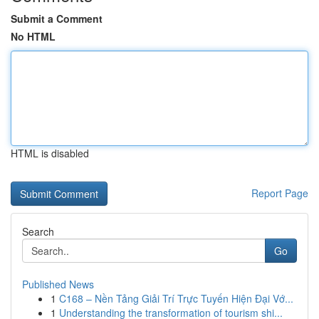
Submit a Comment
No HTML
HTML is disabled
Report Page
Search
Go
Published News
1
C168 – Nền Tảng Giải Trí Trực Tuyến Hiện Đại Vớ...
1
Understanding the transformation of tourism shi...