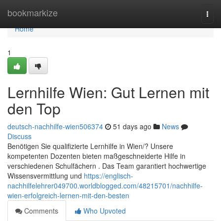
Home
bookmarkize
Togg
navi
Home
1
Lernhilfe Wien: Gut Lernen mit
den Top
deutsch-nachhilfe-wien506374
51 days ago
News
Discuss
Benötigen Sie qualifizierte Lernhilfe in Wien/? Unsere
kompetenten Dozenten bieten maßgeschneiderte Hilfe in
verschiedenen Schulfächern . Das Team garantiert hochwertige
Wissensvermittlung und
https://englisch-
nachhilfelehrer049700.worldblogged.com/48215701/nachhilfe-
wien-erfolgreich-lernen-mit-den-besten
Comments
Who Upvoted