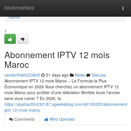
Home
bookmarkize
Togg
navi
Home
1
Abonnement IPTV 12 mois
Maroc
xanderfhwh223405
51 days ago
News
Discuss
Abonnement IPTV 12 mois Maroc – La Formule la Plus
Économique en 2026 Vous cherchez un abonnement IPTV 12
mois Maroc pour profiter d'une télévision illimitée toute l'année
sans vous ruiner ? En 2026, la
https://alyshaztfm232187.ageeksblog.com/40195205/abonnement-
iptv-12-mois-maroc
Comments
Who Upvoted