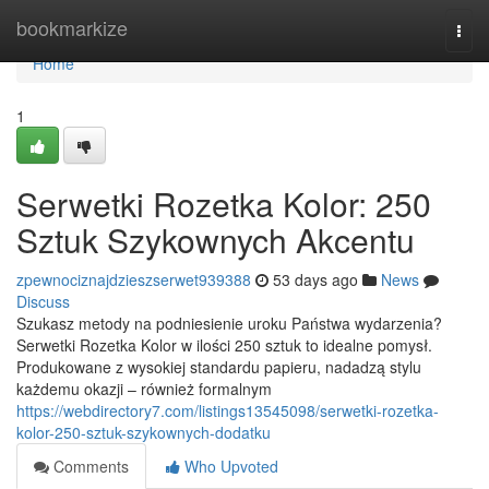
Home
bookmarkize
Togg
navi
Home
1
Serwetki Rozetka Kolor: 250
Sztuk Szykownych Akcentu
zpewnociznajdzieszserwet939388
53 days ago
News
Discuss
Szukasz metody na podniesienie uroku Państwa wydarzenia?
Serwetki Rozetka Kolor w ilości 250 sztuk to idealne pomysł.
Produkowane z wysokiej standardu papieru, nadadzą stylu
każdemu okazji – również formalnym
https://webdirectory7.com/listings13545098/serwetki-rozetka-
kolor-250-sztuk-szykownych-dodatku
Comments
Who Upvoted