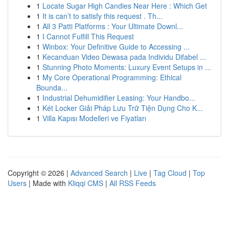
1
Locate Sugar High Candies Near Here : Which Get
1
It is can’t to satisfy this request . Th...
1
All 3 Patti Platforms : Your Ultimate Downl...
1
I Cannot Fulfill This Request
1
Winbox: Your Definitive Guide to Accessing ...
1
Kecanduan Video Dewasa pada Individu Difabel ...
1
Stunning Photo Moments: Luxury Event Setups in ...
1
My Core Operational Programming: Ethical
Bounda...
1
Industrial Dehumidifier Leasing: Your Handbo...
1
Két Locker Giải Pháp Lưu Trữ Tiện Dụng Cho K...
1
Villa Kapısı Modelleri ve Fiyatları
Copyright © 2026 |
Advanced Search
|
Live
|
Tag Cloud
|
Top
Users
| Made with
Kliqqi CMS
|
All RSS Feeds