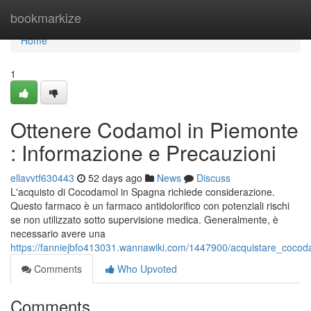
Home
bookmarkize
Home
1
Ottenere Codamol in Piemonte
: Informazione e Precauzioni
ellavvtf630443
52 days ago
News
Discuss
L'acquisto di Cocodamol in Spagna richiede considerazione.
Questo farmaco è un farmaco antidolorifico con potenziali rischi
se non utilizzato sotto supervisione medica. Generalmente, è
necessario avere una
https://fanniejbfo413031.wannawiki.com/1447900/acquistare_coco
Comments
Who Upvoted
Comments