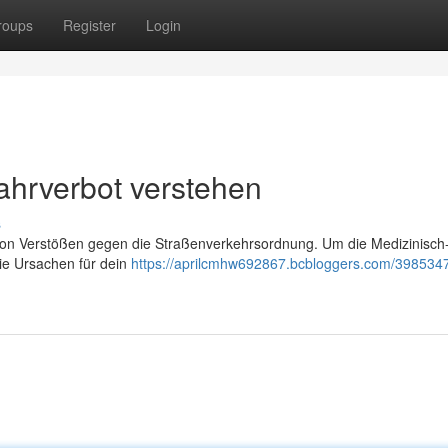
roups
Register
Login
hrverbot verstehen
s
von Verstößen gegen die Straßenverkehrsordnung. Um die Medizinisch
ie Ursachen für dein
https://aprilcmhw692867.bcbloggers.com/398534