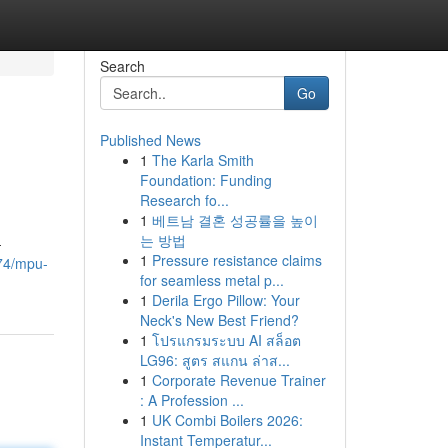
Search
Go
Published News
1
The Karla Smith
Foundation: Funding
Research fo...
1
베트남 결혼 성공률을 높이
는 방법
-
1
Pressure resistance claims
74/mpu-
for seamless metal p...
1
Derila Ergo Pillow: Your
Neck's New Best Friend?
1
โปรแกรมระบบ AI สล็อต
LG96: สูตร สแกน ล่าส...
1
Corporate Revenue Trainer
: A Profession ...
1
UK Combi Boilers 2026:
Instant Temperatur...