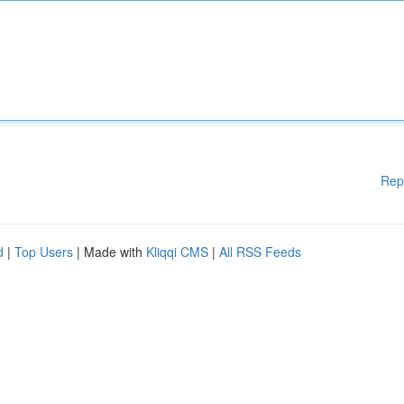
Rep
d
|
Top Users
| Made with
Kliqqi CMS
|
All RSS Feeds