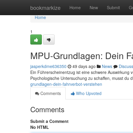
Home
bookmarkize
Home
New
Submit
G
Home
1
MPU-Grundlagen: Dein Fa
jasperkdme636350
49 days ago
News
Discus
Ein Führerscheinentzug ist eine schwere Auswirkung 
Psychologische Untersuchung zu schaffen, musst du d
grundlagen-dein-fahrverbot-verstehen
Comments
Who Upvoted
Comments
Submit a Comment
No HTML