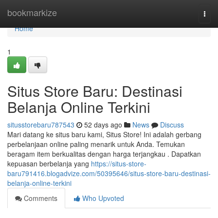
Home
bookmarkize
Togg
navi
Home
1
Situs Store Baru: Destinasi
Belanja Online Terkini
situsstorebaru787543
52 days ago
News
Discuss
Mari datang ke situs baru kami, Situs Store! Ini adalah gerbang
perbelanjaan online paling menarik untuk Anda. Temukan
beragam item berkualitas dengan harga terjangkau . Dapatkan
kepuasan berbelanja yang
https://situs-store-
baru791416.blogadvize.com/50395646/situs-store-baru-destinasi-
belanja-online-terkini
Comments
Who Upvoted