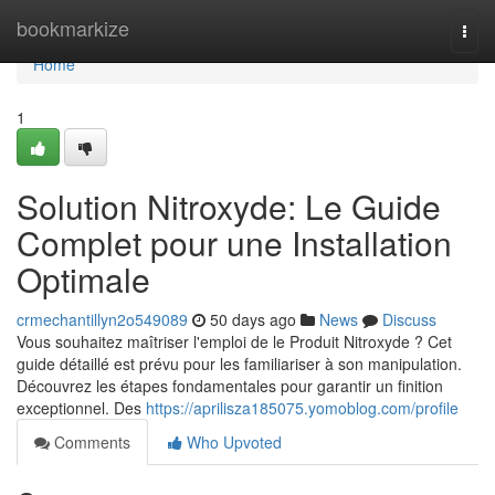
Home
bookmarkize
Togg
navi
Home
1
Solution Nitroxyde: Le Guide
Complet pour une Installation
Optimale
crmechantillyn2o549089
50 days ago
News
Discuss
Vous souhaitez maîtriser l'emploi de le Produit Nitroxyde ? Cet
guide détaillé est prévu pour les familiariser à son manipulation.
Découvrez les étapes fondamentales pour garantir un finition
exceptionnel. Des
https://aprilisza185075.yomoblog.com/profile
Comments
Who Upvoted