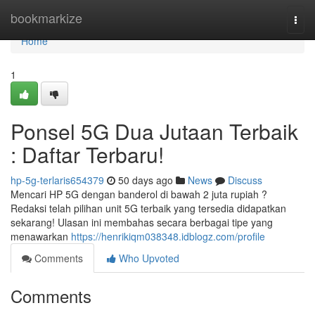
Home
bookmarkize
Togg
navi
Home
1
Ponsel 5G Dua Jutaan Terbaik
: Daftar Terbaru!
hp-5g-terlaris654379
50 days ago
News
Discuss
Mencari HP 5G dengan banderol di bawah 2 juta rupiah ?
Redaksi telah pilihan unit 5G terbaik yang tersedia didapatkan
sekarang! Ulasan ini membahas secara berbagai tipe yang
menawarkan
https://henrikiqm038348.idblogz.com/profile
Comments
Who Upvoted
Comments