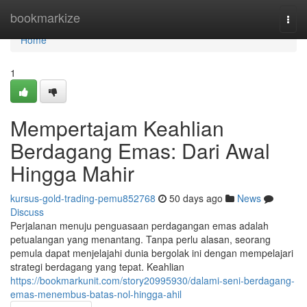
Home
bookmarkize
Togg
navi
Home
1
Mempertajam Keahlian
Berdagang Emas: Dari Awal
Hingga Mahir
kursus-gold-trading-pemu852768
50 days ago
News
Discuss
Perjalanan menuju penguasaan perdagangan emas adalah
petualangan yang menantang. Tanpa perlu alasan, seorang
pemula dapat menjelajahi dunia bergolak ini dengan mempelajari
strategi berdagang yang tepat. Keahlian
https://bookmarkunit.com/story20995930/dalami-seni-berdagang-
emas-menembus-batas-nol-hingga-ahil