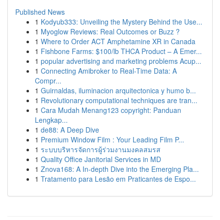
Published News
1
Kodyub333: Unveiling the Mystery Behind the Use...
1
Myoglow Reviews: Real Outcomes or Buzz ?
1
Where to Order ACT Amphetamine XR in Canada
1
Fishbone Farms: $100/lb THCA Product – A Emer...
1
popular advertising and marketing problems Acup...
1
Connecting Amibroker to Real-Time Data: A
Compr...
1
Guirnaldas, iluminacion arquitectonica y humo b...
1
Revolutionary computational techniques are tran...
1
Cara Mudah Menang123 copyright: Panduan
Lengkap...
1
de88: A Deep Dive
1
Premium Window Film : Your Leading Film P...
1
ระบบบริหารจัดการผู้ร่วมงานมงคลสมรส
1
Quality Office Janitorial Services in MD
1
Znova168: A In-depth Dive into the Emerging Pla...
1
Tratamento para Lesão em Praticantes de Espo...