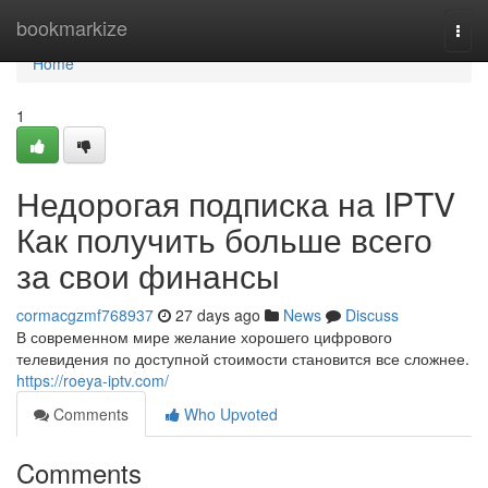
Home
bookmarkize
Togg
navi
Home
1
Недорогая подписка на IPTV
Как получить больше всего
за свои финансы
cormacgzmf768937
27 days ago
News
Discuss
В современном мире желание хорошего цифрового
телевидения по доступной стоимости становится все сложнее.
https://roeya-iptv.com/
Comments
Who Upvoted
Comments