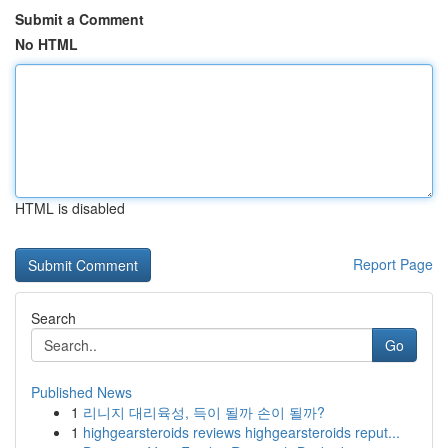
Submit a Comment
No HTML
HTML is disabled
Report Page
Search
Go
Published News
1
리니지 대리육성, 득이 될까 손이 될까?
1
highgearsteroids reviews highgearsteroids reput...