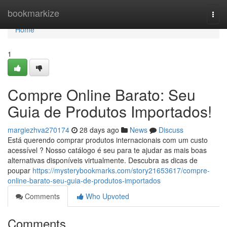
Home
bookmarkize
Togg
navi
Home
1
Compre Online Barato: Seu
Guia de Produtos Importados!
margiezhva270174
28 days ago
News
Discuss
Está querendo comprar produtos internacionais com um custo
acessível ? Nosso catálogo é seu para te ajudar as mais boas
alternativas disponíveis virtualmente. Descubra as dicas de
poupar
https://mysterybookmarks.com/story21653617/compre-
online-barato-seu-guia-de-produtos-importados
Comments
Who Upvoted
Comments