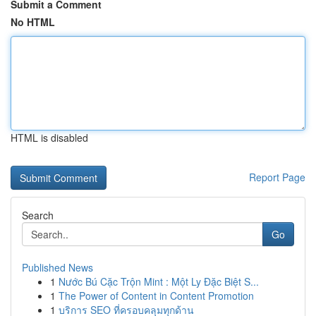
Submit a Comment
No HTML
HTML is disabled
Report Page
Search
Go
Published News
1
Nước Bú Cặc Trộn Mint : Một Ly Đặc Biệt S...
1
The Power of Content in Content Promotion
1
บริการ SEO ที่ครอบคลุมทุกด้าน