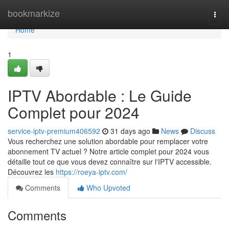
Home
bookmarkize
Togg
navi
Home
1
IPTV Abordable : Le Guide
Complet pour 2024
service-iptv-premium406592
31 days ago
News
Discuss
Vous recherchez une solution abordable pour remplacer votre
abonnement TV actuel ? Notre article complet pour 2024 vous
détaille tout ce que vous devez connaître sur l'IPTV accessible.
Découvrez les
https://roeya-iptv.com/
Comments
Who Upvoted
Comments