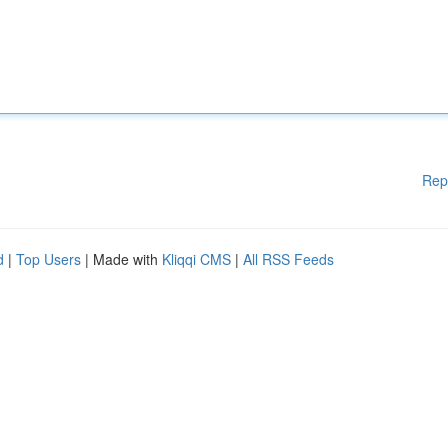
Rep
d
|
Top Users
| Made with
Kliqqi CMS
|
All RSS Feeds