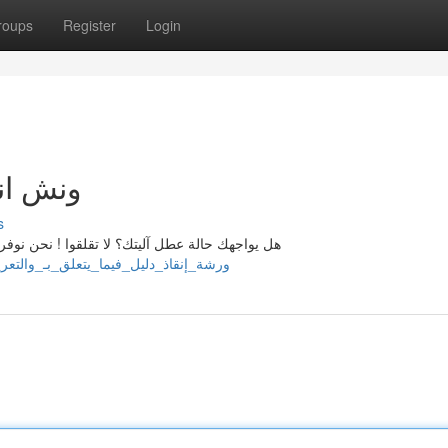
roups
Register
Login
ونش انق
s
هل يواجهك حالة عطل آليتك؟ لا تقلقوا ! نحن نوفر
illanrlkb184502.wikipresses.com/7656667/ورشة_إنقاذ_دليل_فيما_يتعلق_بـ_والتعريفات