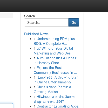
Search
Go
Published News
1
Understanding BDM plus
BDG: A Complete H...
1
LC Winford: Your Digital
Marketing and Web Des...
1
Auto Diagnostics & Repair
in Hornsby Shire
1
Explore the Best
Community Businesses in ...
1
{Empire88: A Growing Star
in Online Entertainment?
1
China's Vape Plants: A
Growing Market
1
Hitwinbet ทางเข้า: อัพเดท
ล่าสุด มกราคม 2567
1
Contractor Estimating Apps: