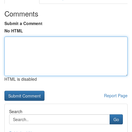
Comments
Submit a Comment
No HTML
HTML is disabled
Report Page
Search
Go